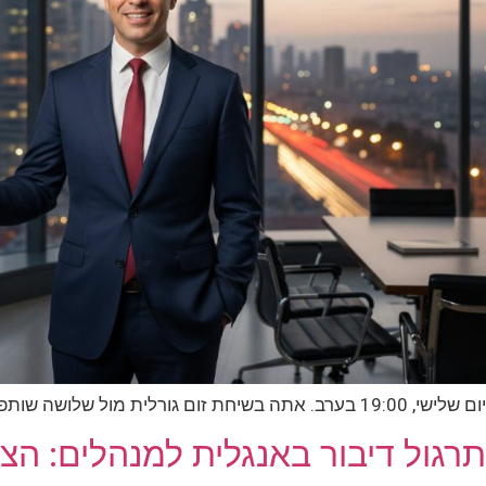
יום שלישי, 19:00 בערב. אתה בשיחת זום גורלית מול שלושה שותפים מקרן הון-סיכון בסיליקון ואלי. בראש שלך, אתה יודע בדיוק למה הסטארטאפ שלך שווה סיבוב גיוס…
תרגול דיבור באנגלית למנהלים: הצ׳ק