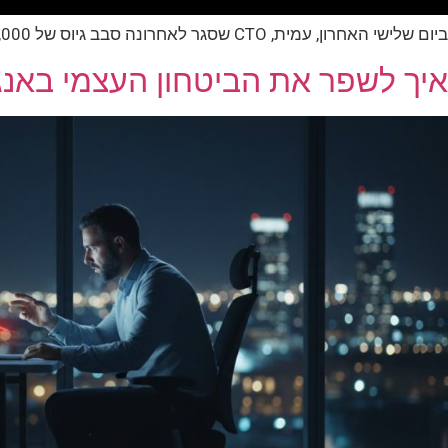
ביום שלישי האחרון, עמית, CTO שסגר לאחרונה סבב גיוס של 15,000,000 ₪, מצא את עצמו מול שלושה שותפים מקרן הון סיכון מובילה בסיליקון ואלי. הוא מכיר את…
איך לשפר את הביטחון העצמי באנגל