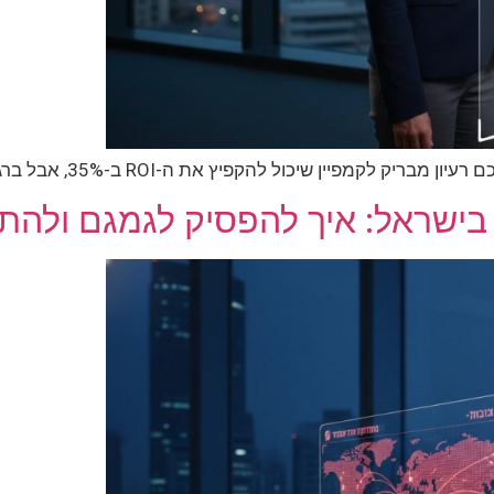
ול להקפיץ את ה-ROI ב-35%, אבל ברגע שהמיקרופון עובר אליכם,…
ישראל: איך להפסיק לגמגם ולהתחיל 