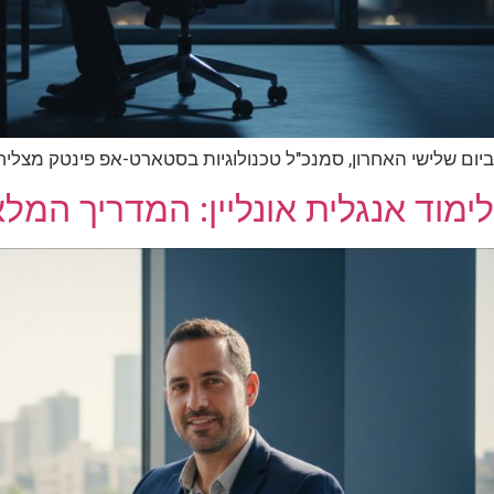
ביום שלישי האחרון, סמנכ"ל טכנולוגיות בסטארט-אפ פינטק מצליח מצא את עצמו משתתק מול 12 משקיעים מפאלו אלטו.
לימוד אנגלית אונליין: המדריך המלא 