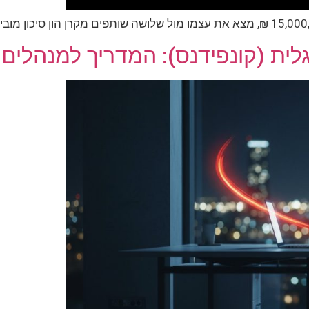
ית (קונפידנס): המדריך למנהלים 