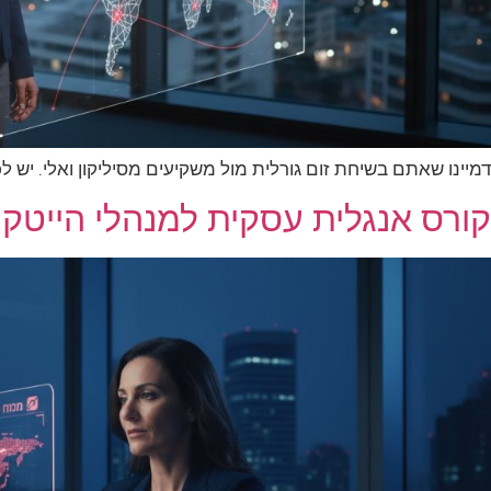
דמיינו שאתם בשיחת זום גורלית מול משקיעים מסיליקון ואלי. יש לכם רעיון מבריק לקמפיין שיכ
קורס אנגלית עסקית למנהלי הייטק ב