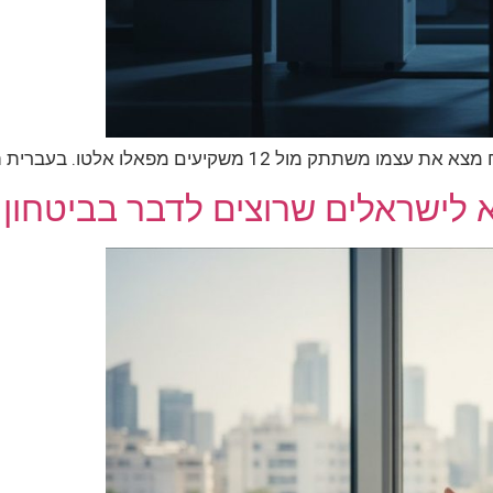
 בעברית הוא כריש שמנהל צוותים של 50 איש, אבל…
לישראלים שרוצים לדבר בביטחון (2026