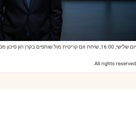
יום שלישי, 16:00, שיחת זום קריטית מול שותפים בקרן הון סיכון מסיליקון ואלי. בראש שלך האסטרטגיה מבריקה והמספרים מדויקים, אבל ברגע שאתה פותח את…
All rights reserved