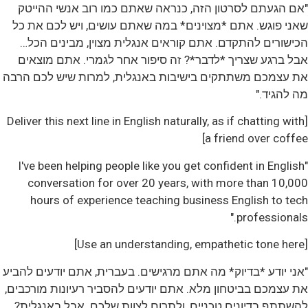
"אם הגעתם לסרטון הזה, כנראה שאתם כמו רוב אנשי ההייטק
שאני פוגש. אתם *מצוינים* במה שאתם עושים, ויש לכם את כל
הכישורים להתקדם. אתם קוראים אנגלית מצוין, מבינים הכל…
אבל ברגע שצריך *לדבר*? זה סיפור אחר לגמרי. אתם מוצאים
את עצמכם משתתקים בישיבות באנגלית, למרות שיש לכם הרבה
מה להגיד."
[Deliver this next line in English naturally, as if chatting with
a friend over coffee]
"I've been helping people like you get confident in English
conversation for over 20 years, with more than 10,000
hours of experience teaching business English to tech
professionals."
[Use an understanding, empathetic tone here]
"אני יודע *בדיוק* מה אתם מרגישים. בעברית, אתם יודעים להביע
את עצמכם בביטחון מלא. אתם יודעים להסביר רעיונות מורכבים,
להשתתף בדיונים טכניים, ולתרום לצוות שלכם. אבל באנגלית?