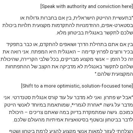
[Speak with authority and conviction here]
"בתעשיית ההייטק הישראלית, בין אם בחברות גדולות או
בסטארט-אפים, ההזדמנויות להתקדמות מקצועית תלויות ביכולת
שלכם לתקשר באנגלית בביטחון מלא.
בין אם אתם בתחילת הדרך ושואפים להתקדם, או כבר בתפקיד
בכיר ורוצים לפרוץ קדימה – האנגלית היא המפתח. אני רואה את
זה כל הזמן – אנשי מקצוע מבריקים, בכל שלבי הקריירה, שהיכולת
שלהם לתקשר באנגלית לא מדביקה את הקצב של ההתפתחות
המקצועית שלהם."
[Shift to a more optimistic, solution-focused tone]
"אבל יש פתרון. ואני לא מדבר על עוד קורס אנגלית סטנדרטי. אני
מדבר על גישה *אחרת לגמרי*, שמותאמת במיוחד לאנשי הייטק
כמוכם. גישה שמתמקדת בדיוק במה שאתם צריכים – היכולת
לדבר בביטחון ובשטף בסיטואציות אמיתיות מהעולם שלכם.
הצלחתי לעזור למאות אנשי מקצוע להגיע לרמת ביטחון ושטף