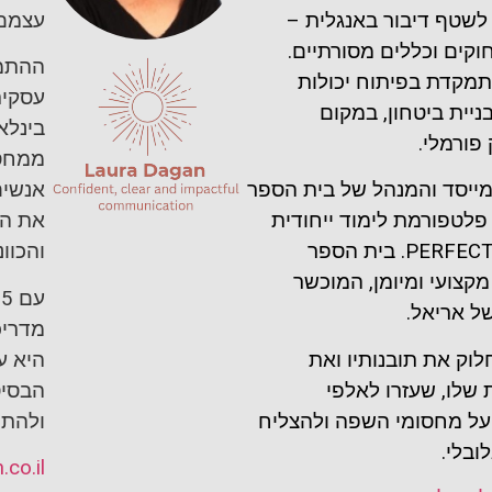
 לשטף דיבור באנגלית –
עצמם 
חוקים וכללים מסורתיים.
ההתמח
מקדת בפיתוח יכולות
עסקית
יית ביטחון, במקום
בינלא
פורמלי.
ממחסו
המייסד והמנהל של בית הספר
אנשים
 פלטפורמת לימוד ייחודית
את הפ
בשיטת PERFECT ENGLISH. בית הספר
והכוונ
מקצועי ומיומן, המוכשר
ל אריאל.
מדריכ
לוק את תובנותיו ואת
היא ע
שלו, שעזרו לאלפי
הבסיס
על מחסומי השפה ולהצליח
ולהתמ
ובלי.
.co.il